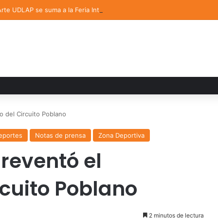
 Arte UDLAP se suma a la Feria Internacional del Libro en Puebla
o del Circuito Poblano
eportes
Notas de prensa
Zona Deportiva
reventó el
rcuito Poblano
2 minutos de lectura