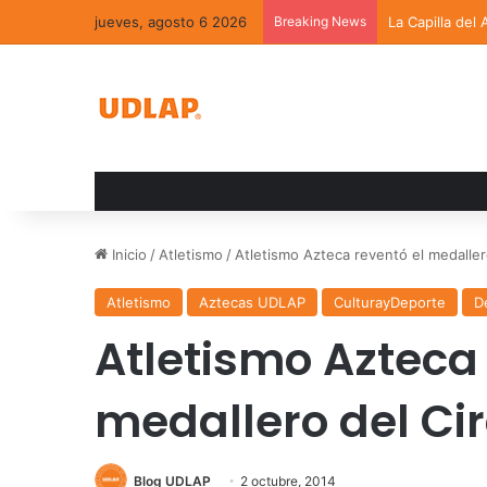
jueves, agosto 6 2026
Breaking News
La Capilla del
Inicio
/
Atletismo
/
Atletismo Azteca reventó el medaller
Atletismo
Aztecas UDLAP
CulturayDeporte
D
Atletismo Azteca 
medallero del Ci
Blog UDLAP
2 octubre, 2014