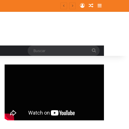
Log In
Random Article
Sidebar
Buscar