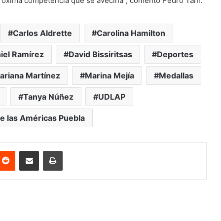
 próxima competencia que se avecina”, comentó Pedro Tani.
Carlos Aldrette
Carolina Hamilton
iel Ramírez
David Bissiritsas
Deportes
ariana Martínez
Marina Mejía
Medallas
Tanya Núñez
UDLAP
e las Américas Puebla
nterest
Reddit
Share via Email
Print