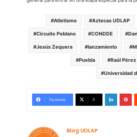
general para entrar en una etapa especial para la
Atletismo
Aztecas UDLAP
Circuito Poblano
CONDDE
Dan
Jesús Zequera
lanzamiento
M
Puebla
Raúl Pérez
Universidad d
LinkedIn
Pi
Facebook
X
Blog UDLAP