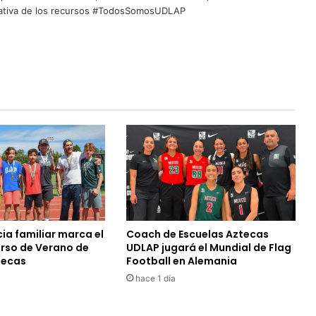
quitativa de los recursos #TodosSomosUDLAP
ia familiar marca el
Coach de Escuelas Aztecas
urso de Verano de
UDLAP jugará el Mundial de Flag
tecas
Football en Alemania
hace 1 día