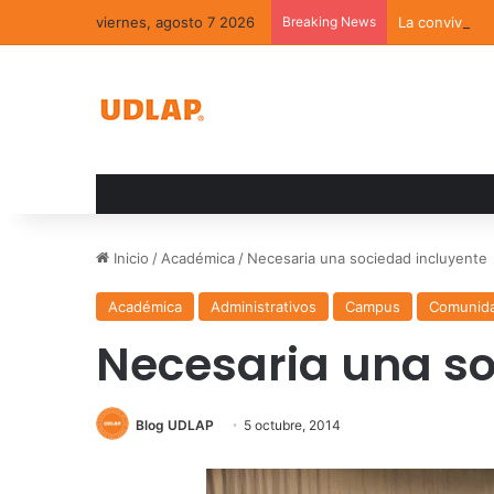
viernes, agosto 7 2026
Breaking News
La convivenci
Inicio
/
Académica
/
Necesaria una sociedad incluyente
Académica
Administrativos
Campus
Comunid
Necesaria una so
Blog UDLAP
5 octubre, 2014