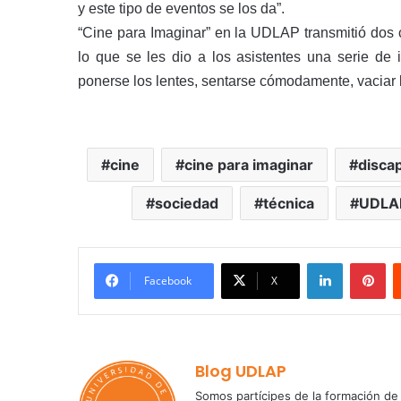
y este tipo de eventos se los da”.
“Cine para Imaginar” en la UDLAP transmitió dos 
lo que se les dio a los asistentes una serie de i
ponerse los lentes, sentarse cómodamente, vaciar l
cine
cine para imaginar
disca
sociedad
técnica
UDLA
LinkedIn
Pi
Facebook
X
Blog UDLAP
Somos partícipes de la formación de 