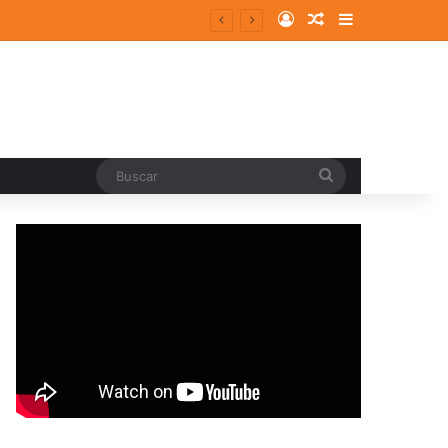
Log In
Random Article
Sidebar
Buscar