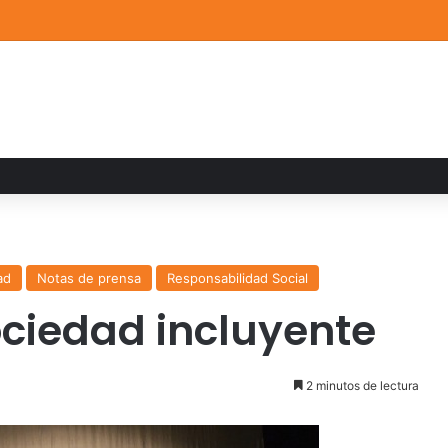
a familiar marca el cierre del Curso de Verano de Escuelas Aztecas
ad
Notas de prensa
Responsabilidad Social
ciedad incluyente
2 minutos de lectura