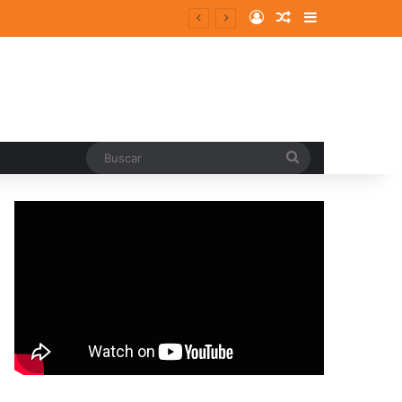
Log In
Random Article
Sidebar
entes y consolidados
Buscar