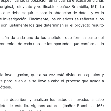
 especificando la población en la cual se efectuaron dichas
iginal, relevante y verificable (Ibáñez Brambilla, 151). La
ta que debe seguirse para la obtención de datos, y es la
 investigación. Finalmente, los objetivos se refieren a los
 y son justamente los que determinan si el proyecto resultó
ipción de cada uno de los capítulos que forman parte del
l contenido de cada uno de los apartados que conforman la
 la investigación, que a su vez está divido en capítulos y
te porque en ella se lleva a cabo el proceso que ayuda a
ótesis.
o, se describen y analizan los estudios llevados a cabo
jeto de estudio. Algunos autores (Ibáñez Brambilla, 165)