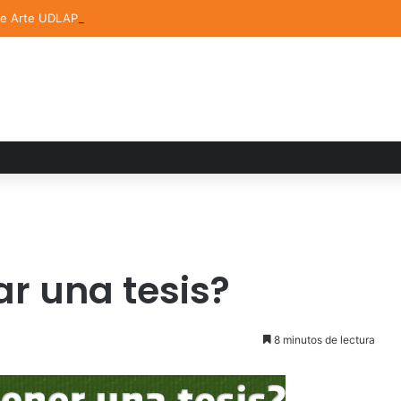
de Arte UDLAP fortalece su acervo con nuevas obras de artistas emerg
r una tesis?
8 minutos de lectura