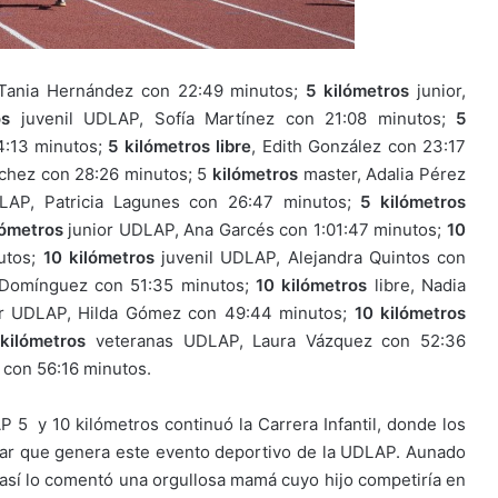
Tania Hernández con 22:49 minutos;
5 kilómetros
junior,
os
juvenil UDLAP, Sofía Martínez con 21:08 minutos;
5
4:13 minutos;
5 kilómetros libre
, Edith González con 23:17
chez con 28:26 minutos; 5
kilómetros
master, Adalia Pérez
AP, Patricia Lagunes con 26:47 minutos;
5 kilómetros
lómetros
junior UDLAP, Ana Garcés con 1:01:47 minutos;
10
nutos;
10 kilómetros
juvenil UDLAP, Alejandra Quintos con
Domínguez con 51:35 minutos;
10 kilómetros
libre, Nadia
r UDLAP, Hilda Gómez con 49:44 minutos;
10 kilómetros
kilómetros
veteranas UDLAP, Laura Vázquez con 52:36
 con 56:16 minutos.
 5 y 10 kilómetros continuó la Carrera Infantil, donde los
liar que genera este evento deportivo de la UDLAP. Aunado
, así lo comentó una orgullosa mamá cuyo hijo competiría en