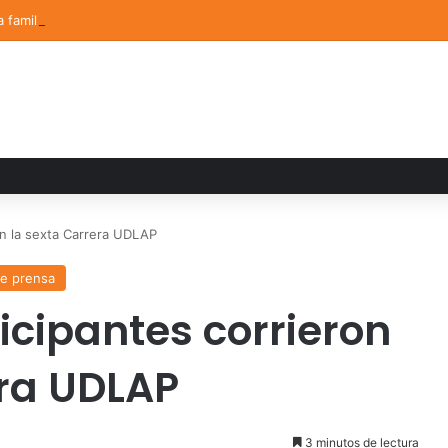
a familiar marca el cierre del Curso de Verano de Escuelas Aztecas
en la sexta Carrera UDLAP
e prensa
icipantes corrieron
era UDLAP
3 minutos de lectura