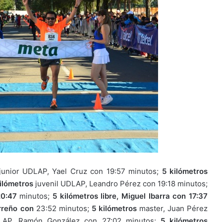
unior UDLAP, Yael Cruz con 19:57 minutos;
5 kilómetros
ilómetros
juvenil UDLAP, Leandro Pérez con 19:18 minutos;
20:47
minutos;
5 kilómetros libre, Miguel Ibarra con 17:37
rreño con
23:52 minutos;
5 kilómetros
master, Juan Pérez
AP, Ramón González con 27:02 minutos;
5 kilómetros