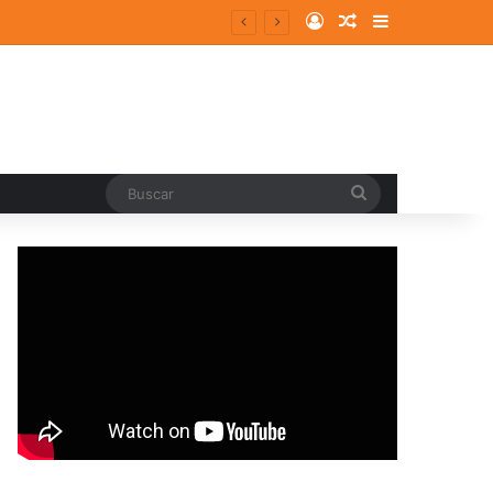
Log In
Random Article
Sidebar
Buscar