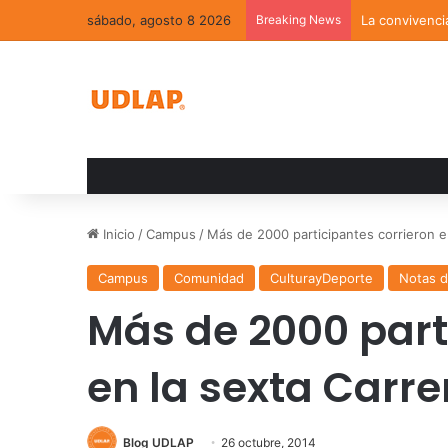
sábado, agosto 8 2026
Breaking News
La convivenci
Inicio
/
Campus
/
Más de 2000 participantes corrieron 
Campus
Comunidad
CulturayDeporte
Notas d
Más de 2000 part
en la sexta Carr
Blog UDLAP
26 octubre, 2014