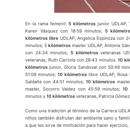
En la rama femenil:
5 kilómetros
junior UDLAP, 
Karen Vásquez con 18:59 minutos;
5 kilómetr
kilómetros libre
UDLAP, Angelica Espinoza con 2
minutos; 5
kilómetros
master UDLAP, Antonia Sán
con 24:34 minutos;
5 kilómetros
veteranas UDL
veteranas, Ruth Carriola con 28:43 minutos.
10 ki
kilómetros
junior, Gloria Sandoval con 50:48 mi
51:09 minutos;
10 kilómetros
libre UDLAP, Rosa 
Saldaña con 44:51 minutos;
10 kilómetros
maste
master, Socorro Valdez con 45:59 minutos;
10 
minutos y
10 kilómetros
veteranas, Patricia Gómez
Como una tradición al término de la Carrera UDLAP
niños también disfrutan del ambiente sano y fami
a que les sirve de motivación para hacer ejercicio