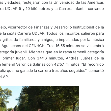
as y edades, festejaron con la Universidad de las Américas
ra UDLAP 5 y 10 kilómetros y la Carrera Infantil, cerrando
ejo, vicerrector de Finanzas y Desarrollo Institucional de la
e la sexta Carrera UDLAP. Todos los inscritos salieron para
e gritos de familiares y amigos, e impulsados por la música
 los Aguiluchos del CENHCH. Tras 16:55 minutos se vislumbró
ategoría juvenil. Mientras que en la rama femenil categoría
l primer lugar. Con 34:16 minutos, Andrés Juárez de la
ma femenil Verónica Salinas con 42:57 minutos. “El recorrido
eliz que he ganado la carrera tres años seguidos”, comentó
DLAP.