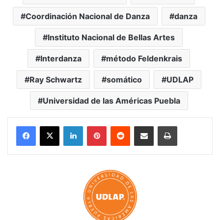
Coordinación Nacional de Danza
danza
Instituto Nacional de Bellas Artes
Interdanza
método Feldenkrais
Ray Schwartz
somático
UDLAP
Universidad de las Américas Puebla
LinkedIn
Pinterest
Reddit
Share via Email
Print