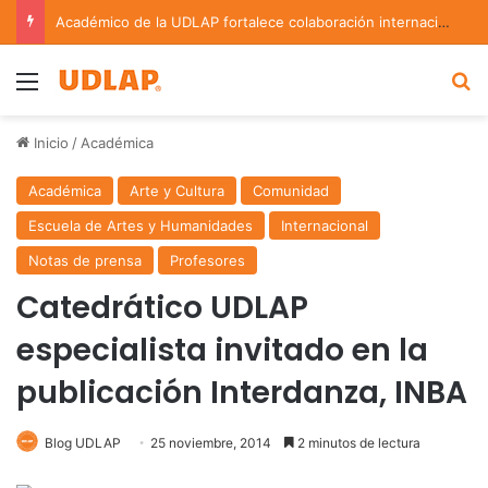
Académico de la UDLAP fortalece colaboración internacional con estancia de investigación en Argentina
Menu
B
Inicio
/
Académica
Académica
Arte y Cultura
Comunidad
Escuela de Artes y Humanidades
Internacional
Notas de prensa
Profesores
Catedrático UDLAP
especialista invitado en la
publicación Interdanza, INBA
Blog UDLAP
25 noviembre, 2014
2 minutos de lectura