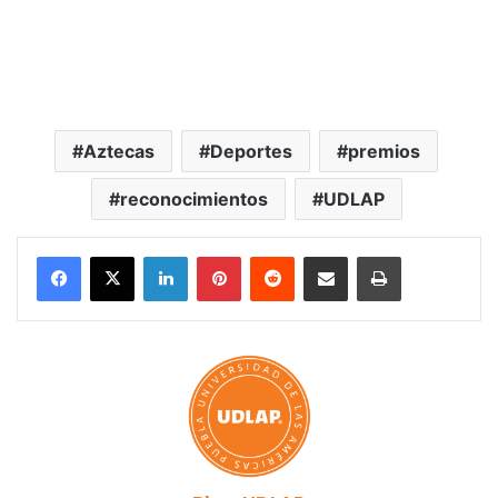
Aztecas
Deportes
premios
reconocimientos
UDLAP
LinkedIn
Pinterest
Reddit
Share via Email
Print