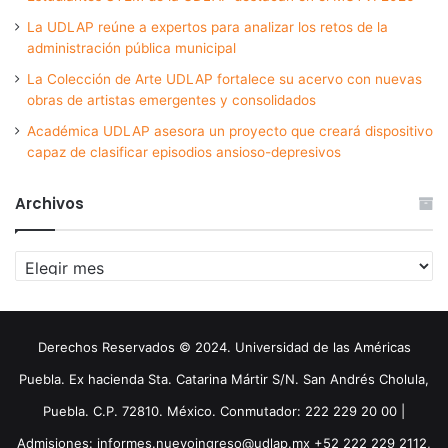
La UDLAP reúne a expertos para analizar los retos de la
administración pública municipal
La Colección de Arte UDLAP fortalece su acervo con nuevas
obras de artistas emergentes y consolidados
Académica UDLAP asesora un proyecto que creará dispositivo
capaz de clasificar episodios ansioso-depresivos
Archivos
Archivos
Derechos Reservados © 2024. Universidad de las Américas
Puebla. Ex hacienda Sta. Catarina Mártir S/N. San Andrés Cholula,
Puebla. C.P. 72810. México. Conmutador: 222 229 20 00 |
Admisiones: informes.nuevoingreso@udlap.mx +52 222 229 2112,