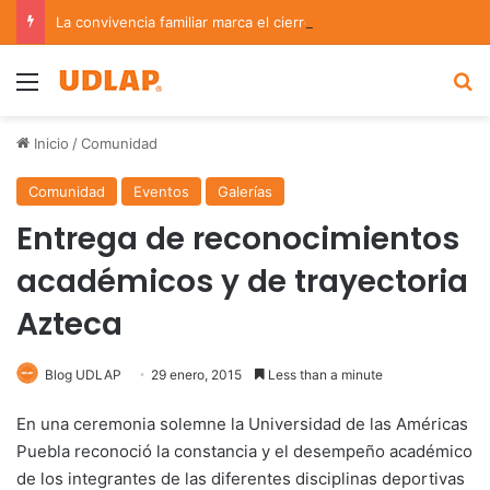
La convivencia familiar marca el cierre del Curso de Verano de Escuelas Aztecas
Menu
B
Inicio
/
Comunidad
Comunidad
Eventos
Galerías
Entrega de reconocimientos
académicos y de trayectoria
Azteca
Blog UDLAP
29 enero, 2015
Less than a minute
En una ceremonia solemne la Universidad de las Américas
Puebla reconoció la constancia y el desempeño académico
de los integrantes de las diferentes disciplinas deportivas