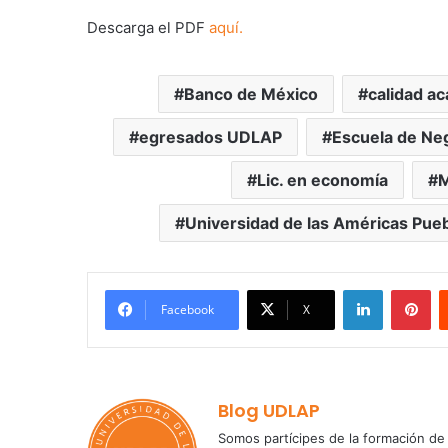
Descarga el PDF
aquí.
Banco de México
calidad a
egresados UDLAP
Escuela de Ne
Lic. en economía
M
Universidad de las Américas Pue
LinkedIn
Pi
Facebook
X
Blog UDLAP
Somos partícipes de la formación de 