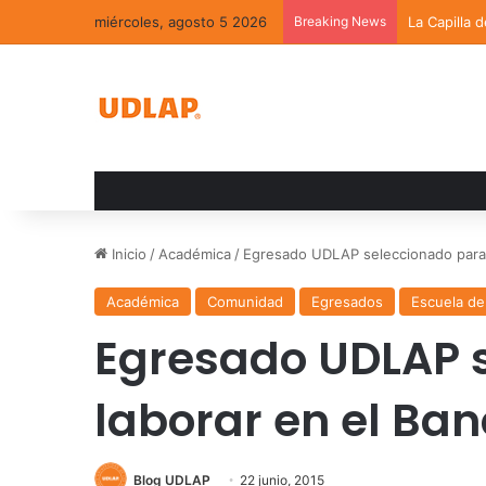
miércoles, agosto 5 2026
Breaking News
La Capilla 
Inicio
/
Académica
/
Egresado UDLAP seleccionado para 
Académica
Comunidad
Egresados
Escuela de
Egresado UDLAP 
laborar en el Ba
Blog UDLAP
22 junio, 2015