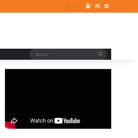
Log In
Random Article
Sidebar
Buscar