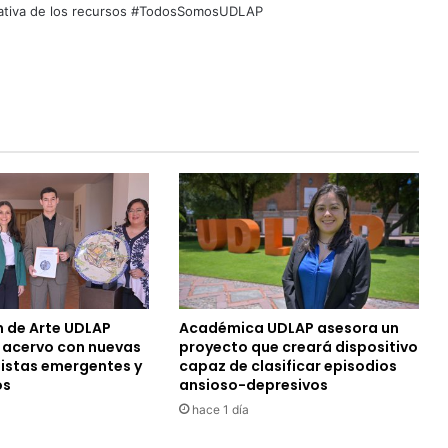
quitativa de los recursos #TodosSomosUDLAP
n de Arte UDLAP
Académica UDLAP asesora un
u acervo con nuevas
proyecto que creará dispositivo
tistas emergentes y
capaz de clasificar episodios
os
ansioso-depresivos
hace 1 día