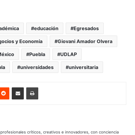
cadémica
educación
Egresados
gocios y Economía
Giovani Amador Olvera
éxico
Puebla
UDLAP
bla
universidades
universitaria
nterest
Reddit
Share via Email
Print
profesionales críticos, creativos e innovadores, con conciencia