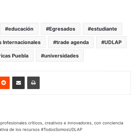
educación
Egresados
estudiante
 Internacionales
trade agenda
UDLAP
ricas Puebla
universidades
nterest
Reddit
Share via Email
Print
profesionales críticos, creativos e innovadores, con conciencia
quitativa de los recursos #TodosSomosUDLAP