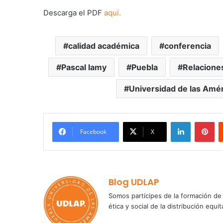
Descarga el PDF
aquí.
calidad académica
conferencia
Pascal lamy
Puebla
Relaciones
Universidad de las Amé
LinkedIn
Pi
Facebook
X
Blog UDLAP
Somos partícipes de la formación de 
ética y social de la distribución e