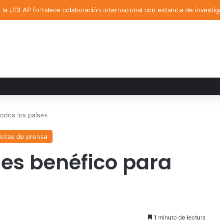
la UDLAP fortalece colaboración internacional con estancia de investig
todos los países
otas de prensa
 es benéfico para
1 minuto de lectura