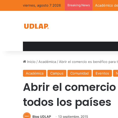
viernes, agosto 7 2026
Breaking News
Académico de 
Inicio
/
Académica
/
Abrir el comercio es benéfico para 
Académica
Campus
Comunidad
Eventos
N
Abrir el comercio
todos los países
Blog UDLAP
13 septiembre, 2015