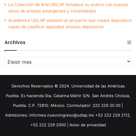
La Colección de Arte UDLAP fortalece su acervo con nuevas
obras de artistas emergentes y consolidados
Académica UDLAP asesora un proyecto que creará dispositivo
capaz de clasificar episodios ansioso-depresivos
Archivos
Archivos
Derechos Reservados © 2024. Universidad de las Américas
Puebla. Ex hacienda Sta. Catarina Mártir S/N. San Andrés Cholula,
Puebla. C.P. 72810. México. Conmutador: 222 229 20 00 |
Admisiones: informes.nuevoingreso@udlap.mx +52 222 229 2112,
+52 222 229 2000 |
Aviso de privacidad