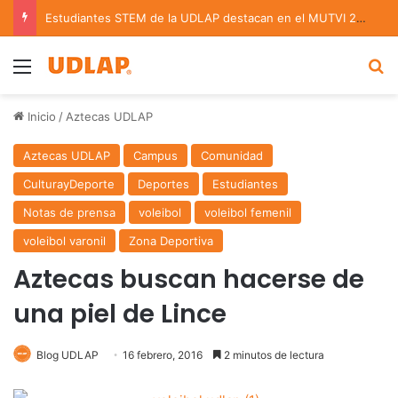
Estudiantes STEM de la UDLAP destacan en el MUTVI 2026
Menu
B
Inicio
/
Aztecas UDLAP
Aztecas UDLAP
Campus
Comunidad
CulturayDeporte
Deportes
Estudiantes
Notas de prensa
voleibol
voleibol femenil
voleibol varonil
Zona Deportiva
Aztecas buscan hacerse de
una piel de Lince
Blog UDLAP
16 febrero, 2016
2 minutos de lectura