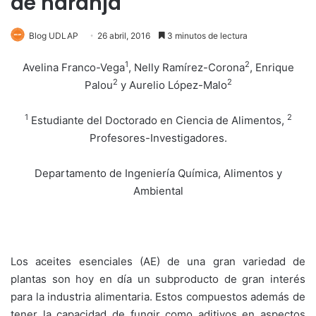
de naranja
Blog UDLAP
26 abril, 2016
3 minutos de lectura
1
2
Avelina Franco-Vega
, Nelly Ramírez-Corona
, Enrique
2
2
Palou
y Aurelio López-Malo
1
2
Estudiante del Doctorado en Ciencia de Alimentos,
Profesores-Investigadores.
Departamento de Ingeniería Química, Alimentos y
Ambiental
Los aceites esenciales (AE) de una gran variedad de
plantas son hoy en día un subproducto de gran interés
para la industria alimentaria. Estos compuestos además de
tener la capacidad de fungir como aditivos en aspectos