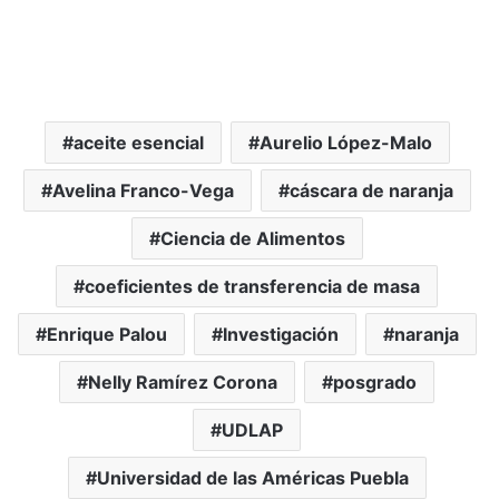
aceite esencial
Aurelio López-Malo
Avelina Franco-Vega
cáscara de naranja
Ciencia de Alimentos
coeficientes de transferencia de masa
Enrique Palou
Investigación
naranja
Nelly Ramírez Corona
posgrado
UDLAP
Universidad de las Américas Puebla