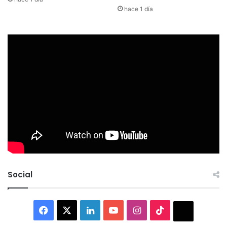
hace 1 día
Social
Facebook
X
LinkedIn
YouTube
Instagram
TikTok
Thread