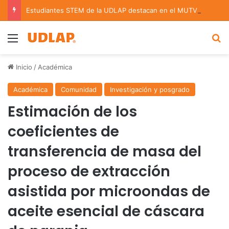
Estudiantes STEM de la UDLAP destacan en el MUTVI 2026
Menu
B
Inicio
/
Académica
Académica
Comunidad
Investigación y posgrado
Estimación de los
coeficientes de
transferencia de masa del
proceso de extracción
asistida por microondas de
aceite esencial de cáscara