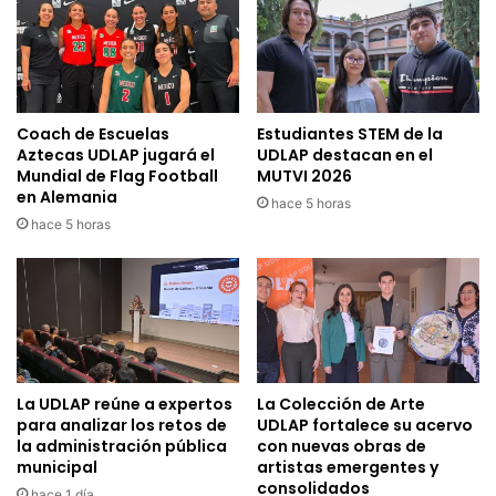
Coach de Escuelas
Estudiantes STEM de la
Aztecas UDLAP jugará el
UDLAP destacan en el
Mundial de Flag Football
MUTVI 2026
en Alemania
hace 5 horas
hace 5 horas
La UDLAP reúne a expertos
La Colección de Arte
para analizar los retos de
UDLAP fortalece su acervo
la administración pública
con nuevas obras de
municipal
artistas emergentes y
consolidados
hace 1 día