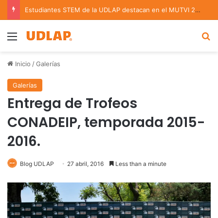
Estudiantes STEM de la UDLAP destacan en el MUTVI 2026
Menu
B
Inicio
/
Galerías
Galerías
Entrega de Trofeos
CONADEIP, temporada 2015-
2016.
Blog UDLAP
27 abril, 2016
Less than a minute