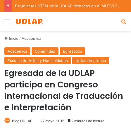
Estudiantes STEM de la UDLAP destacan en el MUTVI 2026
Menu
B
Inicio
/
Académica
Académica
Comunidad
Egresados
Escuela de Artes y Humanidades
Notas de prensa
Egresada de la UDLAP
participa en Congreso
Internacional de Traducción
e Interpretación
Blog UDLAP
22 mayo, 2016
2 minutos de lectura