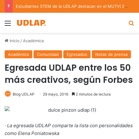
Estudiantes STEM de la UDLAP destacan en el MUTVI 2026
Menu
B
Inicio
/
Académica
Académica
Comunidad
Egresados
Notas de prensa
Egresada UDLAP entre los 50
más creativos, según Forbes
Blog UDLAP
29 mayo, 2016
2 minutos de lectura
·
La egresada UDLAP comparte la lista con personalidades
como Elena Poniatowska