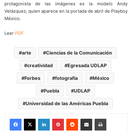
protagonista de las imágenes es la modelo Andy
Velázquez, quien aparece en la portada de abril de Playboy
México.
Leer
PDF
arte
Ciencias de la Comunicación
creatividad
Egresada UDLAP
Forbes
fotografía
México
Puebla
UDLAP
Universidad de las Américas Puebla
LinkedIn
Pinterest
Reddit
Share via Email
Print