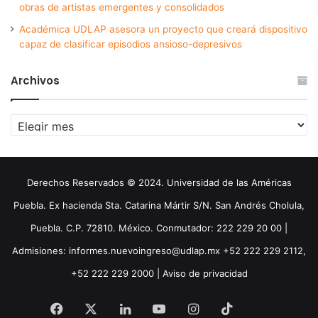
obras de artistas emergentes y consolidados
Académica UDLAP asesora un proyecto que creará dispositivo
capaz de clasificar episodios ansioso-depresivos
Archivos
Archivos
Derechos Reservados © 2024. Universidad de las Américas
Puebla. Ex hacienda Sta. Catarina Mártir S/N. San Andrés Cholula,
Puebla. C.P. 72810. México. Conmutador: 222 229 20 00 |
Admisiones: informes.nuevoingreso@udlap.mx +52 222 229 2112,
+52 222 229 2000 |
Aviso de privacidad
Facebook
X
LinkedIn
YouTube
Instagram
TikTok
Threa