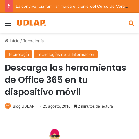
La convivencia familiar marca el cierre del Curso de Verano de Escuelas Aztecas
Menu
B
Inicio
/
Tecnología
Tecnología
Tecnologías de la Información
Descarga las herramientas
de Office 365 en tu
dispositivo móvil
Blog UDLAP
25 agosto, 2016
2 minutos de lectura