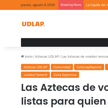
jueves, agosto 6 2026
Breaking News
La Capilla del
Inicio
/
Aztecas UDLAP
/
Las Aztecas de voleibol renova
Aztecas UDLAP
Comunidad
CulturayDeporte
voleibol femenil
Zona Deportiva
Las Aztecas de v
listas para quien