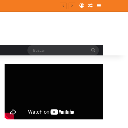
Log In
Random Article
Sidebar
Buscar