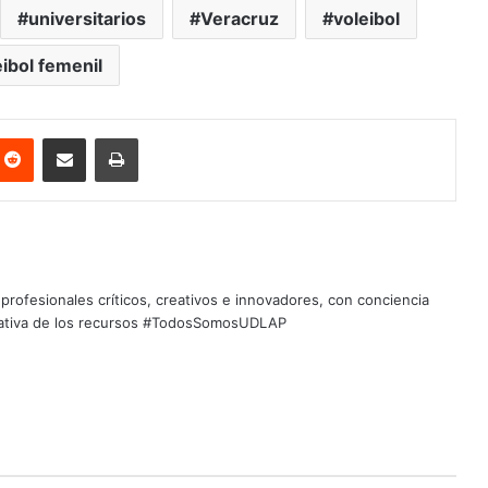
universitarios
Veracruz
voleibol
eibol femenil
nterest
Reddit
Share via Email
Print
profesionales críticos, creativos e innovadores, con conciencia
quitativa de los recursos #TodosSomosUDLAP