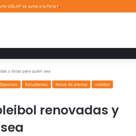
 Arte UDLAP se suma a la Feria Internacional del Libro en Puebla
das y listas para quien sea
Deportes
Estudiantes
Notas de prensa
voleibol
oleibol renovadas y
 sea