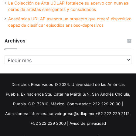
La Colección de Arte UDLAP fortalece su acervo con nuevas
obras de artistas emergentes y consolidados
Académica UDLAP asesora un proyecto que creará dispositivo
capaz de clasificar episodios ansioso-depresivos
Archivos
Archivos
Derechos Reservados © 2024. Universidad de las Américas
Puebla. Ex hacienda Sta. Catarina Mártir S/N. San Andrés Cholula,
Puebla. C.P. 72810. México. Conmutador: 222 229 20 00 |
Admisiones: informes.nuevoingreso@udlap.mx +52 222 229 2112,
+52 222 229 2000 |
Aviso de privacidad