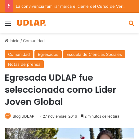
La convivencia familiar marca el cierre del Curso de Verano de Escuelas Aztecas
Menu
B
Inicio
/
Comunidad
Comunidad
Egresados
Escuela de Ciencias Sociales
Notas de prensa
Egresada UDLAP fue
seleccionada como Líder
Joven Global
Blog UDLAP
27 noviembre, 2016
2 minutos de lectura