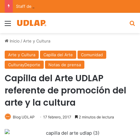
Staff de futbol americano de la UDLAP asiste al 9.º Torneo Nacional U17 y en el Tazón U19
Menu
B
Inicio
/
Arte y Cultura
Arte y Cultura
Capilla del Arte
Comunidad
CulturayDeporte
Notas de prensa
Capilla del Arte UDLAP
referente de promoción del
arte y la cultura
Blog UDLAP
17 febrero, 2017
2 minutos de lectura