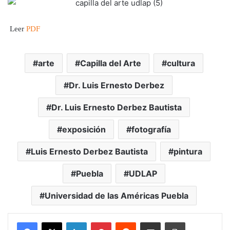
Leer
PDF
arte
Capilla del Arte
cultura
Dr. Luis Ernesto Derbez
Dr. Luis Ernesto Derbez Bautista
exposición
fotografía
Luis Ernesto Derbez Bautista
pintura
Puebla
UDLAP
Universidad de las Américas Puebla
LinkedIn
Pinterest
Reddit
Share via Email
Print