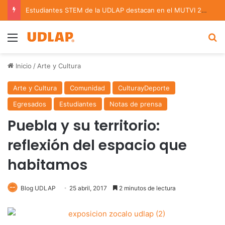
Estudiantes STEM de la UDLAP destacan en el MUTVI 2026
Menu
B
Inicio
/
Arte y Cultura
Arte y Cultura
Comunidad
CulturayDeporte
Egresados
Estudiantes
Notas de prensa
Puebla y su territorio:
reflexión del espacio que
habitamos
Blog UDLAP
25 abril, 2017
2 minutos de lectura