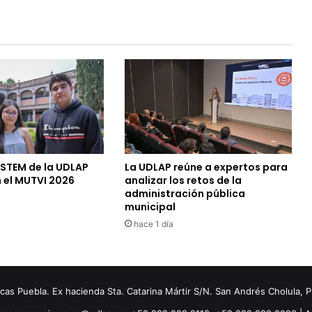
 STEM de la UDLAP
La UDLAP reúne a expertos para
 el MUTVI 2026
analizar los retos de la
administración pública
municipal
hace 1 día
s Puebla. Ex hacienda Sta. Catarina Mártir S/N. San Andrés Cholula, 