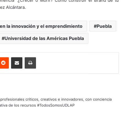
ponencia “¿Crecer o Morir? Cómo construir el Brand de tu
ez Alcántara.
en la innovación y el emprendimiento
Puebla
Universidad de las Américas Puebla
nterest
Reddit
Share via Email
Print
profesionales críticos, creativos e innovadores, con conciencia
quitativa de los recursos #TodosSomosUDLAP