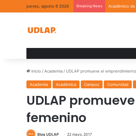
jueves, agosto 6 2026
Breaking News
Académico de l
Inicio
/
Academia
/
UDLAP promueve el emprendimiento
Academia
Académica
Campus
Comunidad
UDLAP promueve 
femenino
Blog UDLAP
22 mayo, 2017