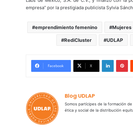
Labs de México, S.A. de C.V., y finalizó con la 
empresa” por la prestigiada publicista Sylvia Sánch
emprendimiento femenino
Mujeres 
RediCluster
UDLAP
LinkedIn
Pi
Facebook
X
Blog UDLAP
Somos partícipes de la formación de 
ética y social de la distribución e