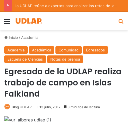
La UDLAP reúne a expertos para analizar los retos de la administración pública municipal
Menu
B
Inicio
/
Academia
Academia
Académica
Comunidad
Egresados
Escuela de Ciencias
Notas de prensa
Egresado de la UDLAP realiza
trabajo de campo en Islas
Falkland
Blog UDLAP
13 julio, 2017
3 minutos de lectura