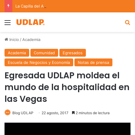
La Capilla del Arte UDLAP se suma a la Feria Internacional del Libro en Puebla
Menu
B
Inicio
/
Academia
Academia
Comunidad
Egresados
Escuela de Negocios y Economía
Notas de prensa
Egresada UDLAP moldea el
mundo de la hospitalidad en
las Vegas
Blog UDLAP
22 agosto, 2017
2 minutos de lectura