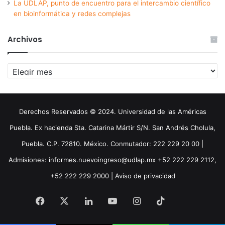
La UDLAP, punto de encuentro para el intercambio científico
en bioinformática y redes complejas
Archivos
Archivos
Derechos Reservados © 2024. Universidad de las Américas
Puebla. Ex hacienda Sta. Catarina Mártir S/N. San Andrés Cholula,
Puebla. C.P. 72810. México. Conmutador: 222 229 20 00 |
Admisiones: informes.nuevoingreso@udlap.mx +52 222 229 2112,
+52 222 229 2000 |
Aviso de privacidad
Facebook
X
LinkedIn
YouTube
Instagram
TikTok
Threa