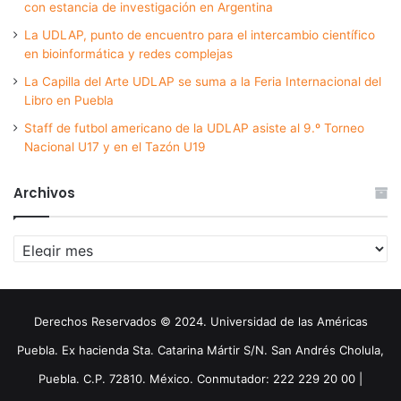
con estancia de investigación en Argentina
La UDLAP, punto de encuentro para el intercambio científico
en bioinformática y redes complejas
La Capilla del Arte UDLAP se suma a la Feria Internacional del
Libro en Puebla
Staff de futbol americano de la UDLAP asiste al 9.º Torneo
Nacional U17 y en el Tazón U19
Archivos
Archivos
Derechos Reservados © 2024. Universidad de las Américas
Puebla. Ex hacienda Sta. Catarina Mártir S/N. San Andrés Cholula,
Puebla. C.P. 72810. México. Conmutador: 222 229 20 00 |