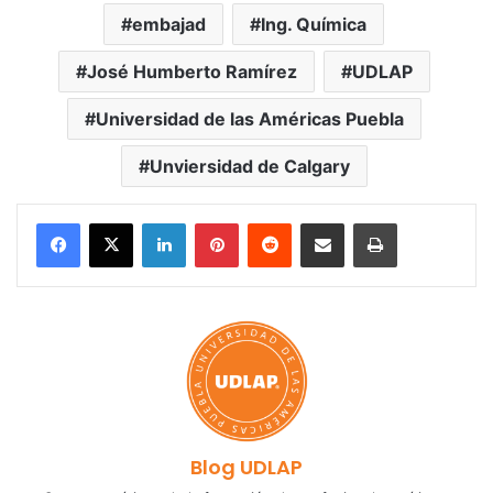
embajad
Ing. Química
José Humberto Ramírez
UDLAP
Universidad de las Américas Puebla
Unviersidad de Calgary
LinkedIn
Pinterest
Reddit
Share via Email
Print
Blog UDLAP