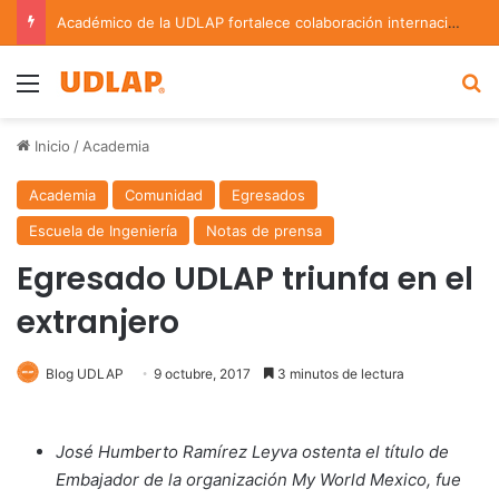
Académico de la UDLAP fortalece colaboración internacional con estancia de investigación en Argentina
Menu
B
Inicio
/
Academia
Academia
Comunidad
Egresados
Escuela de Ingeniería
Notas de prensa
Egresado UDLAP triunfa en el
extranjero
Blog UDLAP
9 octubre, 2017
3 minutos de lectura
José Humberto Ramírez Leyva ostenta el título de
Embajador de la organización My World Mexico, fue