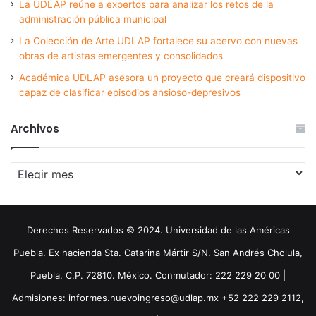
La UDLAP reúne a expertos para analizar los retos de la
administración pública municipal
La Colección de Arte UDLAP fortalece su acervo con nuevas
obras de artistas emergentes y consolidados
Académica UDLAP asesora un proyecto que creará dispositivo
capaz de clasificar episodios ansioso-depresivos
Archivos
Archivos
Derechos Reservados © 2024. Universidad de las Américas
Puebla. Ex hacienda Sta. Catarina Mártir S/N. San Andrés Cholula,
Puebla. C.P. 72810. México. Conmutador: 222 229 20 00 |
Admisiones: informes.nuevoingreso@udlap.mx +52 222 229 2112,