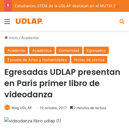
Estudiantes STEM de la UDLAP destacan en el MUTVI 2026
Menu
B
Inicio
/
Academia
Academia
Académica
Comunidad
Egresados
Escuela de Artes y Humanidades
Notas de prensa
Egresadas UDLAP presentan
en París primer libro de
videodanza
Blog UDLAP
10 octubre, 2017
2 minutos de lectura