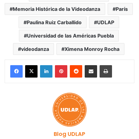
Memoria Histórica de la Videodanza
París
Paulina Ruiz Carballido
UDLAP
Universidad de las Américas Puebla
videodanza
Ximena Monroy Rocha
LinkedIn
Pinterest
Reddit
Share via Email
Print
Blog UDLAP