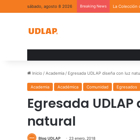
sábado, agosto 8 2026
Breaking News
La Colección 
Inicio
/
Academia
/
Egresada UDLAP diseña con luz natu
Academia
Académica
Comunidad
Egresados
Egresada UDLAP d
natural
Blog UDLAP
23 enero, 2018