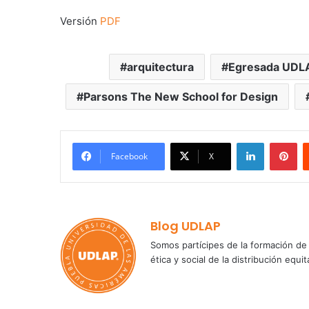
Versión
PDF
arquitectura
Egresada UDL
Parsons The New School for Design
LinkedIn
Pi
Facebook
X
Blog UDLAP
Somos partícipes de la formación de 
ética y social de la distribución e