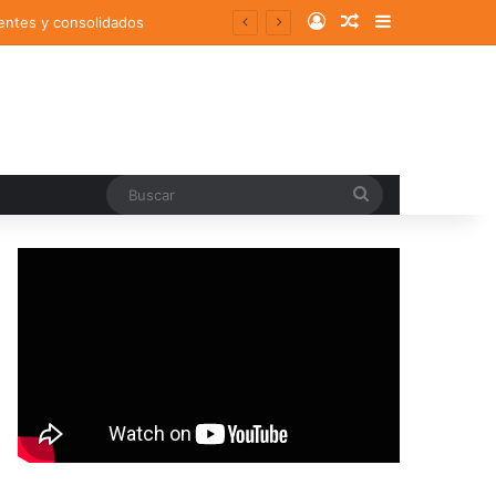
Log In
Random Article
Sidebar
entes y consolidados
Buscar