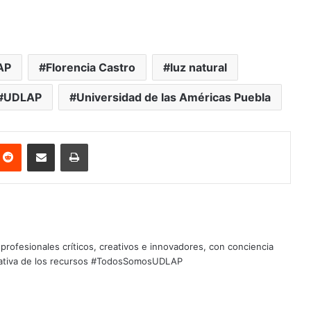
AP
Florencia Castro
luz natural
UDLAP
Universidad de las Américas Puebla
nterest
Reddit
Share via Email
Print
profesionales críticos, creativos e innovadores, con conciencia
quitativa de los recursos #TodosSomosUDLAP