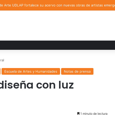
de Arte UDLAP fortalece su acervo con nuevas obras de artistas emerg
ral
Escuela de Artes y Humanidades
Notas de prensa
iseña con luz
1 minuto de lectura