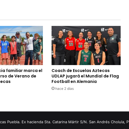
ia familiar marca el
Coach de Escuelas Aztecas
urso de Verano de
UDLAP jugará el Mundial de Flag
tecas
Football en Alemania
hace 2 días
s Puebla. Ex hacienda Sta. Catarina Mártir S/N. San Andrés Cholula, 