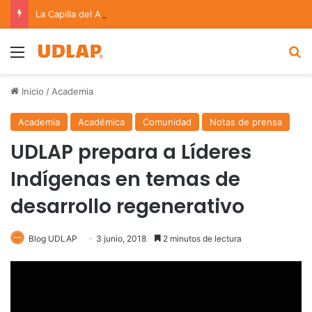
La Capilla del Arte UDLAP se suma a la Feria Internacional del Libro en Puebla
Menu
B
Inicio
/
Academia
Academia
Académica
Comunidad
Notas de prensa
UDLAP prepara a Líderes
Indígenas en temas de
desarrollo regenerativo
Blog UDLAP
3 junio, 2018
2 minutos de lectura