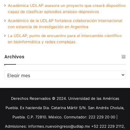
Académica UDLAP asesora un proyecto que creará dispositivo
capaz de clasificar episodios ansioso-depresivos
Académico de la UDLAP fortalece colaboración internacional
con estancia de investigación en Argentina
La UDLAP, punto de encuentro para el intercambio científico
en bioinformática y redes complejas
Archivos
Archivos
Derechos Reservados © 2024. Universidad de las Américas
Puebla. Ex hacienda Sta. Catarina Mártir S/N. San Andrés Cholula,
Puebla. C.P. 72810. México. Conmutador: 222 229 20 00 |
Admisiones: informes.nuevoingreso@udlap.mx +52 222 229 2112,