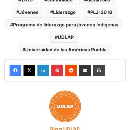
Jóvenes
Liderazgo
PLJI 2018
Programa de liderazgo para jóvenes Indígenas
UDLAP
Universidad de las Américas Puebla
LinkedIn
Pinterest
Reddit
Share via Email
Print
Blog UDLAP