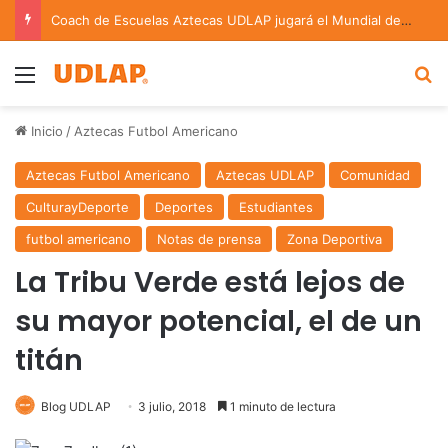
Coach de Escuelas Aztecas UDLAP jugará el Mundial de Flag Football en Alemania
Menu
B
Inicio
/
Aztecas Futbol Americano
Aztecas Futbol Americano
Aztecas UDLAP
Comunidad
CulturayDeporte
Deportes
Estudiantes
futbol americano
Notas de prensa
Zona Deportiva
La Tribu Verde está lejos de
su mayor potencial, el de un
titán
Blog UDLAP
3 julio, 2018
1 minuto de lectura