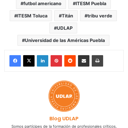
futbol americano
ITESM Puebla
ITESM Toluca
Titán
tribu verde
UDLAP
Universidad de las Américas Puebla
LinkedIn
Pinterest
Reddit
Share via Email
Print
Blog UDLAP
Somos partícipes de la formación de profesionales críticos,