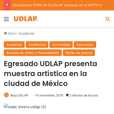
Estudiantes STEM de la UDLAP destacan en el MUTVI 2026
Menu
B
Inicio
/
Academia
Academia
Académica
Comunidad
Egresados
Escuela de Artes y Humanidades
Notas de prensa
Egresado UDLAP presenta
muestra artística en la
ciudad de México
Blog UDLAP
14 noviembre, 2018
2 minutos de lectura