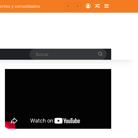
Log In
Random Article
Sidebar
entes y consolidados
Buscar