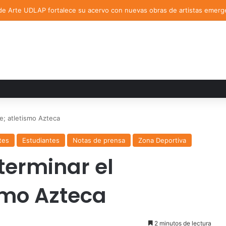
de Arte UDLAP fortalece su acervo con nuevas obras de artistas emerg
e; atletismo Azteca
tes
Estudiantes
Notas de prensa
Zona Deportiva
terminar el
smo Azteca
2 minutos de lectura