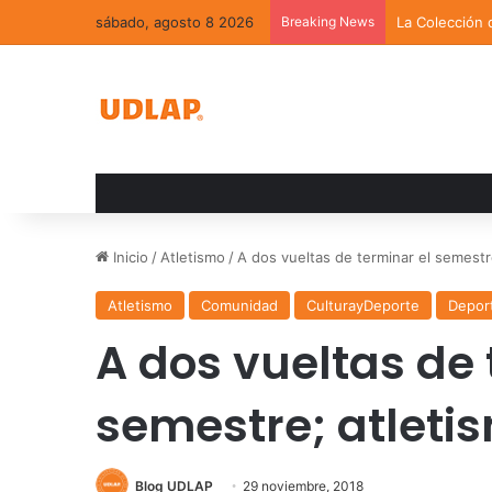
sábado, agosto 8 2026
Breaking News
La Colección 
Inicio
/
Atletismo
/
A dos vueltas de terminar el semestr
Atletismo
Comunidad
CulturayDeporte
Depor
A dos vueltas de 
semestre; atleti
Blog UDLAP
29 noviembre, 2018