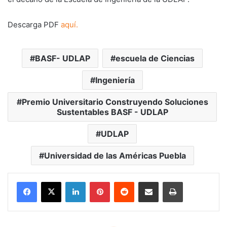
Descarga PDF
aquí.
BASF- UDLAP
escuela de Ciencias
Ingeniería
Premio Universitario Construyendo Soluciones
Sustentables BASF - UDLAP
UDLAP
Universidad de las Américas Puebla
LinkedIn
Pinterest
Reddit
Share via Email
Print