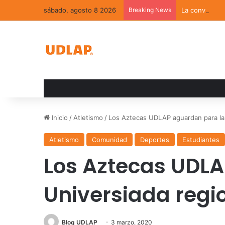
sábado, agosto 8 2026
Breaking News
La convivenci
Inicio
/
Atletismo
/
Los Aztecas UDLAP aguardan para la 
Atletismo
Comunidad
Deportes
Estudiantes
Los Aztecas UDLA
Universiada regi
Blog UDLAP
3 marzo, 2020