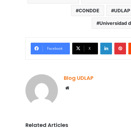
CONDDE
UDLAP
Universidad d
LinkedIn
Pi
Facebook
X
Blog UDLAP
Website
Related Articles