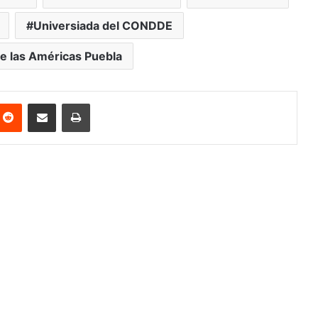
Universiada del CONDDE
e las Américas Puebla
nterest
Reddit
Share via Email
Print