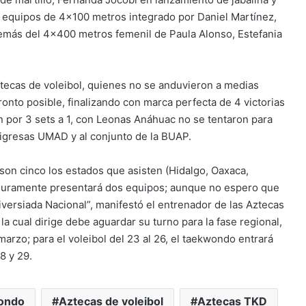
os equipos de 4×100 metros integrado por Daniel Martínez,
demás del 4×400 metros femenil de Paula Alonso, Estefania
ztecas de voleibol, quienes no se anduvieron a medias
onto posible, finalizando con marca perfecta de 4 victorias
n por 3 sets a 1, con Leonas Anáhuac no se tentaron para
Tigresas UMAD y al conjunto de la BUAP.
, son cinco los estados que asisten (Hidalgo, Oaxaca,
seguramente presentará dos equipos; aunque no espero que
iversiada Nacional”, manifestó el entrenador de las Aztecas
la cual dirige debe aguardar su turno para la fase regional,
marzo; para el voleibol del 23 al 26, el taekwondo entrará
8 y 29.
ondo
Aztecas de voleibol
Aztecas TKD