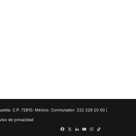
Puebla. C.P. 72810. México. Conmutador: 222 229 20 00 |
viso de privacidad
Facebook
X
LinkedIn
YouTube
Instagram
TikTok
Threads