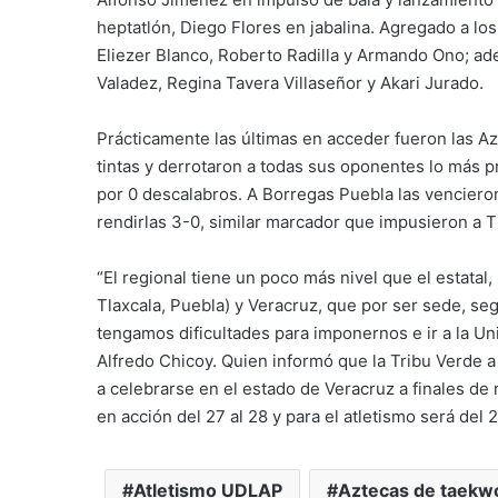
heptatlón, Diego Flores en jabalina. Agregado a l
Eliezer Blanco, Roberto Radilla y Armando Ono; a
Valadez, Regina Tavera Villaseñor y Akari Jurado.
Prácticamente las últimas en acceder fueron las A
tintas y derrotaron a todas sus oponentes lo más pr
por 0 descalabros. A Borregas Puebla las venciero
rendirlas 3-0, similar marcador que impusieron a 
“El regional tiene un poco más nivel que el estatal
Tlaxcala, Puebla) y Veracruz, que por ser sede, 
tengamos dificultades para imponernos e ir a la Un
Alfredo Chicoy. Quien informó que la Tribu Verde a 
a celebrarse en el estado de Veracruz a finales de 
en acción del 27 al 28 y para el atletismo será del 2
Atletismo UDLAP
Aztecas de taekw