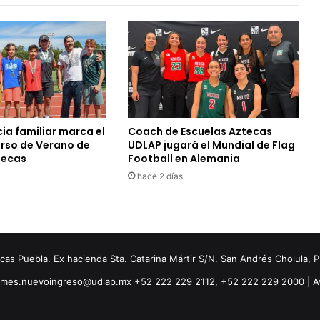
ia familiar marca el
Coach de Escuelas Aztecas
urso de Verano de
UDLAP jugará el Mundial de Flag
tecas
Football en Alemania
hace 2 días
s Puebla. Ex hacienda Sta. Catarina Mártir S/N. San Andrés Cholula, 
ormes.nuevoingreso@udlap.mx +52 222 229 2112, +52 222 229 2000 |
A