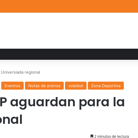
a familiar marca el cierre del Curso de Verano de Escuelas Aztecas
Universiada regional
Eventos
Notas de prensa
voleibol
Zona Deportiva
P aguardan para la
onal
2 minutos de lectura