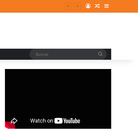
Log In
Random Article
Sidebar
Buscar