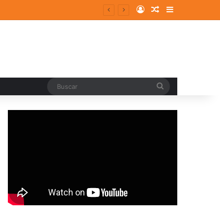
Log In
Random Article
Sidebar
Buscar