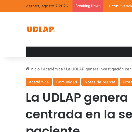
viernes, agosto 7 2026
Breaking News
La convivenci
Inicio
/
Académica
/
La UDLAP genera investigación cent
Académica
Comunidad
Notas de prensa
Prof
La UDLAP genera 
centrada en la s
paciente