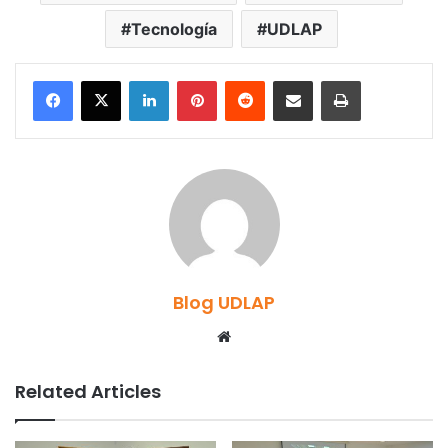
Tecnología
UDLAP
LinkedIn
Pinterest
Reddit
Share via Email
Print
Blog UDLAP
Website
Related Articles