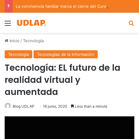
La convivencia familiar marca el cierre del Curso de Verano de Escuelas Aztecas
Menu
B
Inicio
/
Tecnología
Tecnología
Tecnologías de la Información
Tecnología: EL futuro de la
realidad virtual y
aumentada
Blog UDLAP
16 junio, 2020
Less than a minute