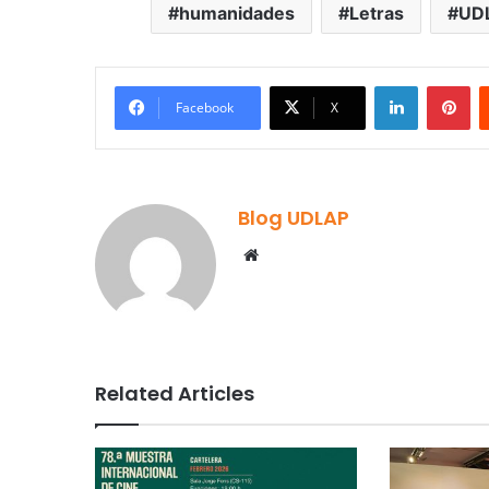
humanidades
Letras
UD
LinkedIn
Pi
Facebook
X
Blog UDLAP
Website
Related Articles