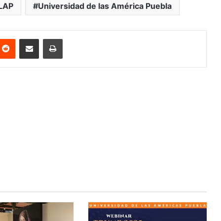
LAP
Universidad de las América Puebla
nterest
Reddit
Share via Email
Print