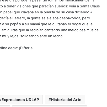
la ese día porque, a pesar de tomar los medicamentos, la
ó a tener visiones que parecían sueños: veía a Santa Claus
n papel que clavaba en la puerta de su casa diciendo «…
decía el letrero, la gente se alejaba despavorida, pero
a a su papá y a su mamá que le quitaban el dogal que le
as amiguitas que la recibían cantando una melodiosa música.
a muy lejos, sollozando ante un lecho.
ina decía: ¡Difteria!
Expresiones UDLAP
Historia del Arte