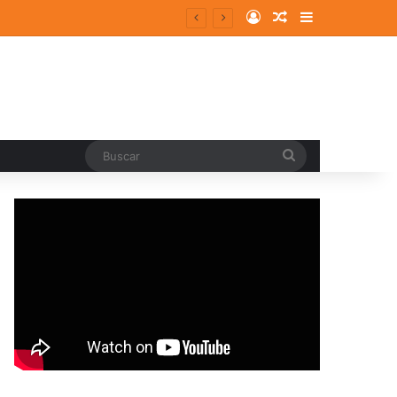
Log In
Random Article
Sidebar
entes y consolidados
Buscar