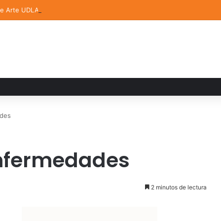
de Arte UDLAP fortalece su acervo con nuevas obras de artistas emerg
ades
enfermedades
2 minutos de lectura