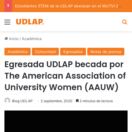
Estudiantes STEM de la UDLAP destacan en el MUTVI 2026
Menu
B
Inicio
/
Académica
Académica
Comunidad
Egresados
Notas de prensa
Egresada UDLAP becada por
The American Association of
University Women (AAUW)
Blog UDLAP
2 septiembre, 2020
2 minutos de lectura