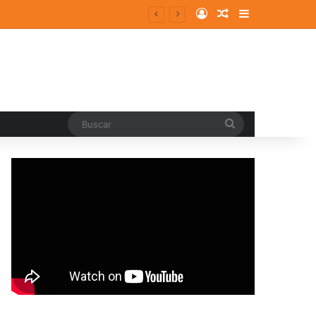
Log In
Random Article
Sidebar
Buscar