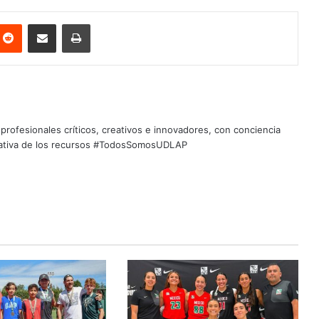
nterest
Reddit
Share via Email
Print
profesionales críticos, creativos e innovadores, con conciencia
quitativa de los recursos #TodosSomosUDLAP