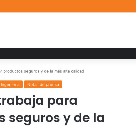
a familiar marca el cierre del Curso de Verano de Escuelas Aztecas
r productos seguros y de la más alta calidad
 Ingeniería
Notas de prensa
trabaja para
s seguros y de la