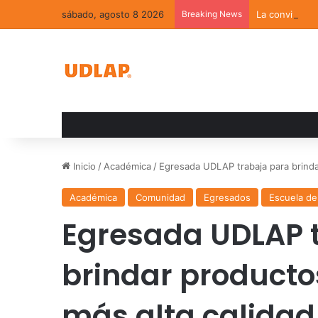
sábado, agosto 8 2026
Breaking News
La convivenci
Inicio
/
Académica
/
Egresada UDLAP trabaja para brinda
Académica
Comunidad
Egresados
Escuela de
Egresada UDLAP 
brindar producto
más alta calidad