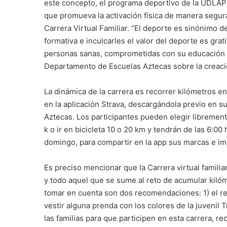
este concepto, el programa deportivo de la UDLAP
que promueva la activación física de manera segura
Carrera Virtual Familiar. “El deporte es sinónimo d
formativa e inculcarles el valor del deporte es gra
personas sanas, comprometidas con su educación y
Departamento de Escuelas Aztecas sobre la creaci
La dinámica de la carrera es recorrer kilómetros en
en la aplicación Strava, descargándola previo en s
Aztecas. Los participantes pueden elegir libremente
k o ir en bicicleta 10 o 20 km y tendrán de las 6:0
domingo, para compartir en la app sus marcas e i
Es preciso mencionar que la Carrera virtual familia
y todo aquel que se sume al reto de acumular kilóm
tomar en cuenta son dos recomendaciones: 1) el res
vestir alguna prenda con los colores de la juvenil T
las familias para que participen en esta carrera, 