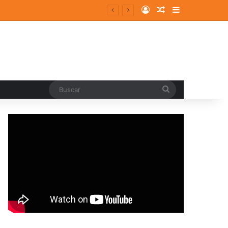
Log In
Random Article
Sidebar
Buscar