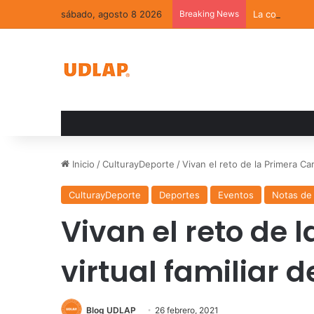
sábado, agosto 8 2026
Breaking News
La convivenci
Inicio
/
CulturayDeporte
/
Vivan el reto de la Primera Ca
CulturayDeporte
Deportes
Eventos
Notas de
Vivan el reto de 
virtual familiar 
Blog UDLAP
26 febrero, 2021