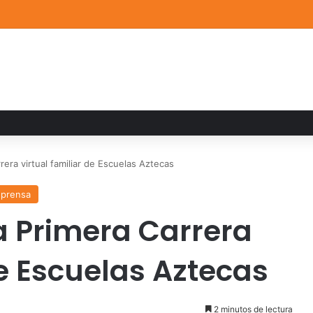
a familiar marca el cierre del Curso de Verano de Escuelas Aztecas
rrera virtual familiar de Escuelas Aztecas
 prensa
la Primera Carrera
de Escuelas Aztecas
2 minutos de lectura