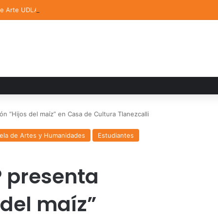
de Arte UDLAP fortalece su acervo con nuevas obras de artistas emerg
n “Hijos del maíz” en Casa de Cultura Tlanezcalli
ela de Artes y Humanidades
Estudiantes
 presenta
 del maíz”