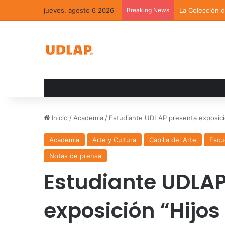
jueves, agosto 6 2026
Breaking News
La Colección 
Inicio
/
Academia
/
Estudiante UDLAP presenta exposició
Academia
Arte y Cultura
Capilla del Arte
Escu
Notas de prensa
Estudiante UDLAP
exposición “Hijos