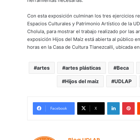
herramientas necesarias.
Con esta exposición culminan los tres ejercicios r
Espacios Culturales y Patrimonio Artístico de la 
Cholula, para mostrar el trabajo realizado por las a
exposición Hijos del Maíz está abierta al público en
horas en la Casa de Cultura Tlanezcalli, ubicada e
artes
artes plásticas
Beca
Hijos del maíz
UDLAP
LinkedIn
Pi
Facebook
X
Blog UDLAP