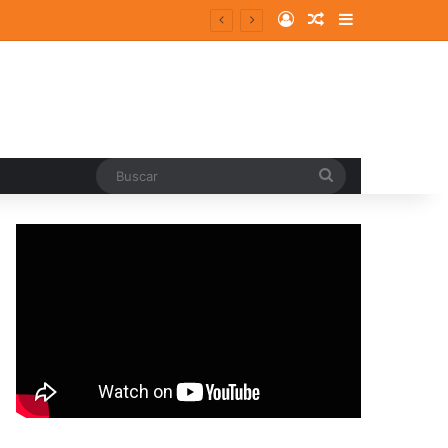
Log In
Random Article
Sidebar
entes y consolidados
Buscar