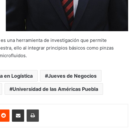
o es una herramienta de investigación que permite
estra, ello al integrar principios básicos como pinzas
 microfluidos.
a en Logística
Jueves de Negocios
Universidad de las Américas Puebla
nterest
Reddit
Share via Email
Print