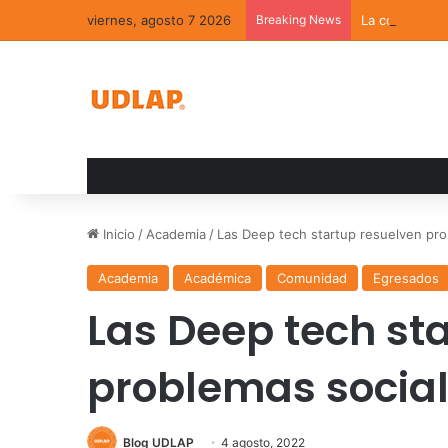
viernes, agosto 7 2026
Breaking News
La convivenci
Inicio
/
Academia
/
Las Deep tech startup resuelven pr
Academia
Académica
Comunidad
Egresados
Las Deep tech st
problemas socia
Blog UDLAP
4 agosto, 2022