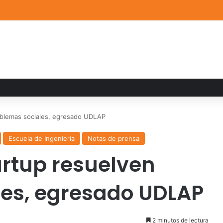
a familiar marca el cierre del Curso de Verano de Escuelas Aztecas
oblemas sociales, egresado UDLAP
Escuela de Ingeniería
Notas de prensa
artup resuelven
les, egresado UDLAP
2 minutos de lectura