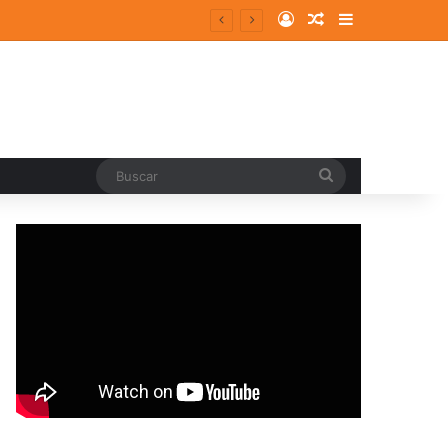
Log In
Random Article
Sidebar
Buscar