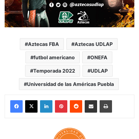
Aztecas FBA
Aztecas UDLAP
futbol americano
ONEFA
Temporada 2022
UDLAP
Universidad de las Américas Puebla
LinkedIn
Pinterest
Reddit
Share via Email
Print