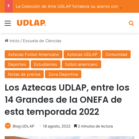
La Colección de Arte UDLAP fortalece su acervo con nuevas obras de artistas emergentes y consolidados
Menu
B
Inicio
/
Escuela de Ciencias
Aztecas Futbol Americano
Aztecas UDLAP
Comunidad
Deportes
Estudiantes
futbol americano
Notas de prensa
Zona Deportiva
Los Aztecas UDLAP, entre los
14 Grandes de la ONEFA de
esta temporada 2022
Blog UDLAP
18 agosto, 2022
2 minutos de lectura