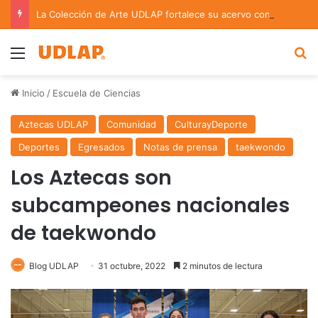
La Colección de Arte UDLAP fortalece su acervo con nuevas obras de artistas emergentes y consolidados
Menu
B
Inicio
/
Escuela de Ciencias
Aztecas UDLAP
Comunidad
CulturayDeporte
Deportes
Egresados
Notas de prensa
taekwondo
Los Aztecas son
subcampeones nacionales
de taekwondo
Blog UDLAP
31 octubre, 2022
2 minutos de lectura