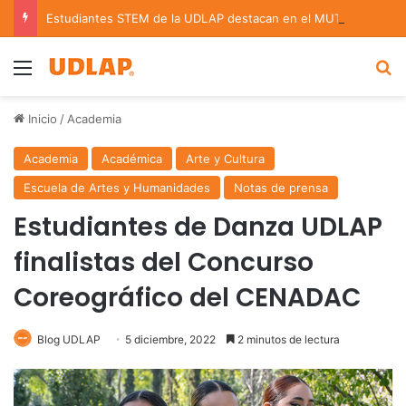
Estudiantes STEM de la UDLAP destacan en el MUTVI 2026
Menu
B
Inicio
/
Academia
Academia
Académica
Arte y Cultura
Escuela de Artes y Humanidades
Notas de prensa
Estudiantes de Danza UDLAP
finalistas del Concurso
Coreográfico del CENADAC
Blog UDLAP
5 diciembre, 2022
2 minutos de lectura