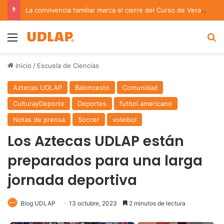
La convivencia familiar marca el cierre del Curso de Verano de Escuelas Aztecas
Menu
B
Inicio
/
Escuela de Ciencias
Aztecas UDLAP
Baloncesto
Comunidad
CulturayDeporte
Deportes
futbol americano
Notas de prensa
Soccer
voleibol
Los Aztecas UDLAP están
preparados para una larga
jornada deportiva
Blog UDLAP
13 octubre, 2023
2 minutos de lectura