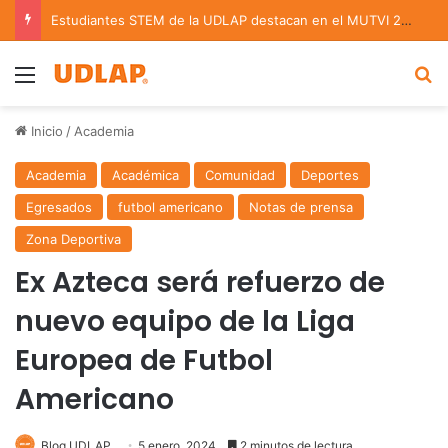
Estudiantes STEM de la UDLAP destacan en el MUTVI 2026
Menu
B
Inicio
/
Academia
Academia
Académica
Comunidad
Deportes
Egresados
futbol americano
Notas de prensa
Zona Deportiva
Ex Azteca será refuerzo de
nuevo equipo de la Liga
Europea de Futbol
Americano
Blog UDLAP
5 enero, 2024
2 minutos de lectura