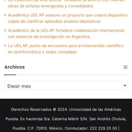
obras de artistas emergentes y consolidados
Académica UDLAP asesora un proyecto que creará dispositivo
capaz de clasificar episodios ansioso-depresivos
Académico de la UDLAP fortalece colaboración internacional
con estancia de investigación en Argentina
La UDLAP, punto de encuentro para el intercambio científico
en bioinformática y redes complejas
Archivos
Archivos
Derechos Reservados © 2024. Universidad de las Américas
Puebla. Ex hacienda Sta. Catarina Mártir S/N. San Andrés Cholula,
Puebla. C.P. 72810. México. Conmutador: 222 229 20 00 |