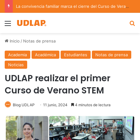
La convivencia familiar marca el cierre del Curso de Verano de Escuelas Aztecas
Menu
B
Inicio
/
Notas de prensa
Academia
Académica
Estudiantes
Notas de prensa
Noticias
UDLAP realizar el primer
Curso de Verano STEM
Blog UDLAP
11 junio, 2024
4 minutos de lectura