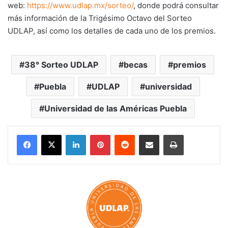
web:
https://www.udlap.mx/sorteo/
, donde podrá consultar
más información de la Trigésimo Octavo del Sorteo
UDLAP, así como los detalles de cada uno de los premios.
38° Sorteo UDLAP
becas
premios
Puebla
UDLAP
universidad
Universidad de las Américas Puebla
LinkedIn
Pinterest
Reddit
Share via Email
Print