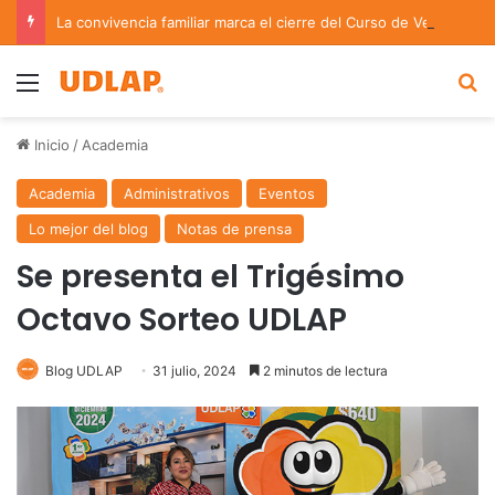
La convivencia familiar marca el cierre del Curso de Verano de Escuelas Aztecas
Menu
B
Inicio
/
Academia
Academia
Administrativos
Eventos
Lo mejor del blog
Notas de prensa
Se presenta el Trigésimo
Octavo Sorteo UDLAP
Blog UDLAP
31 julio, 2024
2 minutos de lectura