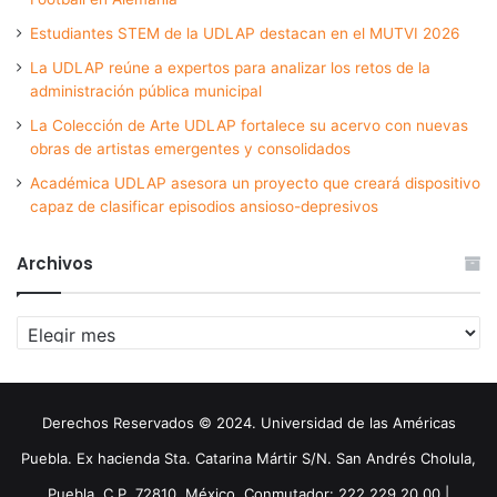
Estudiantes STEM de la UDLAP destacan en el MUTVI 2026
La UDLAP reúne a expertos para analizar los retos de la
administración pública municipal
La Colección de Arte UDLAP fortalece su acervo con nuevas
obras de artistas emergentes y consolidados
Académica UDLAP asesora un proyecto que creará dispositivo
capaz de clasificar episodios ansioso-depresivos
Archivos
Archivos
Derechos Reservados © 2024. Universidad de las Américas
Puebla. Ex hacienda Sta. Catarina Mártir S/N. San Andrés Cholula,
Puebla. C.P. 72810. México. Conmutador: 222 229 20 00 |