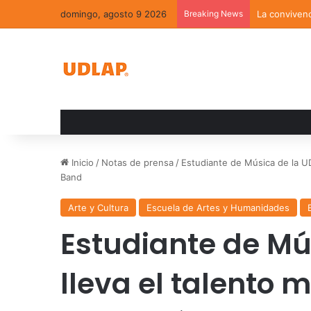
domingo, agosto 9 2026
Breaking News
La convivenc
Inicio
/
Notas de prensa
/
Estudiante de Música de la U
Band
Arte y Cultura
Escuela de Artes y Humanidades
Estudiante de Mú
lleva el talento 