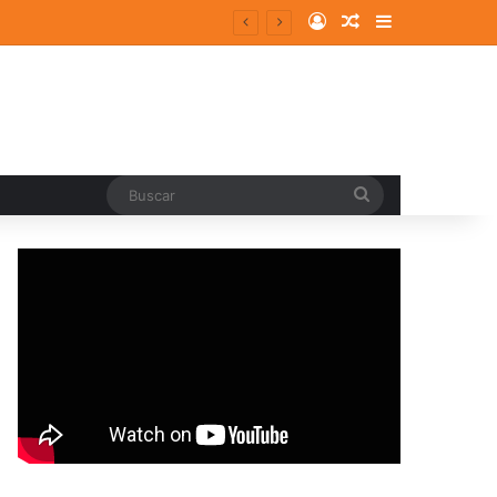
Log In
Random Article
Sidebar
Buscar