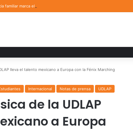
ia familiar marca el cierre del Curso de Verano de Escuelas Aztecas
DLAP lleva el talento mexicano a Europa con la Fénix Marching
Estudiantes
Internacional
Notas de prensa
UDLAP
sica de la UDLAP
mexicano a Europa