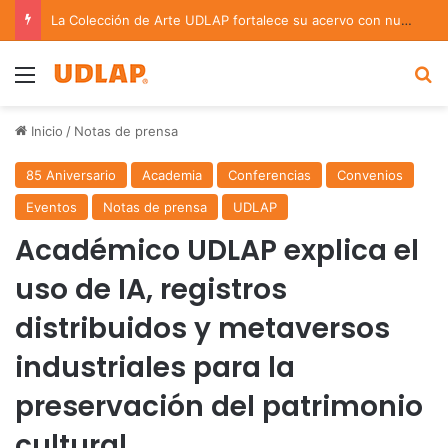
La Colección de Arte UDLAP fortalece su acervo con nuevas obras de artistas emergentes y consolidados
Menu
B
Inicio
/
Notas de prensa
85 Aniversario
Academia
Conferencias
Convenios
Eventos
Notas de prensa
UDLAP
Académico UDLAP explica el
uso de IA, registros
distribuidos y metaversos
industriales para la
preservación del patrimonio
cultural