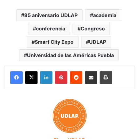
85 aniversario UDLAP
academia
conferencia
Congreso
Smart City Expo
UDLAP
Universidad de las Américas Puebla
LinkedIn
Pinterest
Reddit
Share via Email
Print