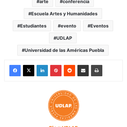
arte
conferencia
Escuela Artes y Humanidades
Estudiantes
evento
Eventos
UDLAP
Universidad de las Américas Puebla
LinkedIn
Pinterest
Reddit
Share via Email
Print