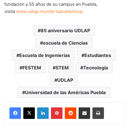
fundación y 55 años de su campus en Puebla,
visita
www.udlap.mx/ofertaacademica/
.
85 aniversario UDLAP
escuela de Ciencias
Escuela de Ingenierías
Estudiantes
FESTEM
STEM
Tecnología
UDLAP
Universidad de las Américas Puebla
LinkedIn
Pinterest
Reddit
Share via Email
Print