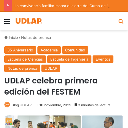
La convivencia familiar marca el cierre del Curso de Verano de Escuelas Aztecas
Menu
B
Inicio
/
Notas de prensa
85 Aniversario
Academia
Comunidad
Escuela de Ciencias
Escuela de Ingeniería
Eventos
Notas de prensa
UDLAP
UDLAP celebra primera
edición del FESTEM
Blog UDLAP
10 noviembre, 2025
3 minutos de lectura