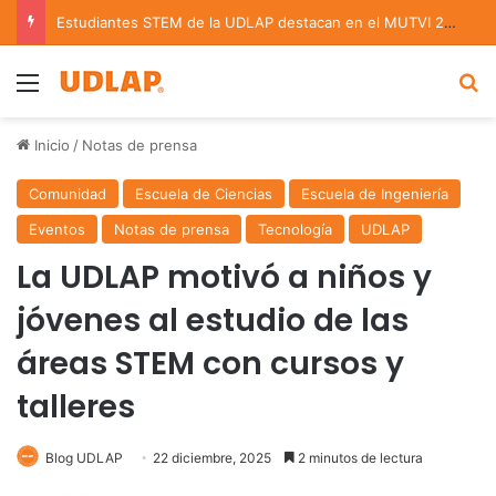
Estudiantes STEM de la UDLAP destacan en el MUTVI 2026
Menu
B
Inicio
/
Notas de prensa
Comunidad
Escuela de Ciencias
Escuela de Ingeniería
Eventos
Notas de prensa
Tecnología
UDLAP
La UDLAP motivó a niños y
jóvenes al estudio de las
áreas STEM con cursos y
talleres
Blog UDLAP
22 diciembre, 2025
2 minutos de lectura